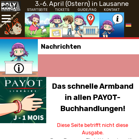
3.-6. April (Ostern) in Lausanne
STARTSEITE
TICKETS
GUIDE/FAQ
KONTAKT
Nachrichten
Das schnelle Armband
in allen PAYOT-
Buchhandlungen!
Diese Seite betrifft nicht diese
Ausgabe.