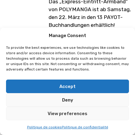
Das „Express-Eintritt-Armband“
von POLYMANGA ist ab Samstag,
den 22. März in den 13 PAYOT-
Buchhandlungen erhältlich!
Es kann gegen jede Eintrittskarte
Manage Consent
eingetauscht werden, die auf
To provide the best experiences, we use technologies like cookies to
polymanga.com oder bei PAYOT
store and/or access device information. Consenting to these
gekauft wurde. Alternativ am
technologies will allow us to process data such as browsing behavior
Eingang des Festivals an den
or unique IDs on this site. Not consenting or withdrawing consent, may
adversely affect certain features and functions.
Tagen, an denen POLYMANGA
geöffnet ist.
Accept
Wasserdichtes Armband, das
direkt am Handgelenk befestigt
Deny
wird. Man darf es bis zum
View preferences
Festival nicht ablegen. Letztes
Jahr gingen fast 10’000 Personen
Politique de cookies
Politique de confidentialité
bei Payot vorbei, um vom