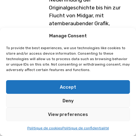
Originalgeschichte bis hin zur
Flucht von Midgar, mit
atemberaubender Grafik,
spannendem Gameplay und
Manage Consent
neuen Storyelementen.
To provide the best experiences, we use technologies like cookies to
Neben einer unvergesslichen
store and/or access device information. Consenting to these
Geschichte und liebenswerten
technologies will allow us to process data such as browsing behavior
or unique IDs on this site. Not consenting or withdrawing consent, may
Charakteren bietet dieses RPG
adversely affect certain features and functions.
ein hybrides Kampfsystem, das
Echtzeit-Action und
Accept
befehlsgesteuerte Strategie
miteinander verbindet.
Deny
Es enthält auch FF7R EPISODE
View preferences
INTERmission, eine
Nebengeschichte, die die
Politique de cookies
Politique de confidentialité
Abenteuer von Yuffie Kisaragi