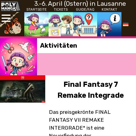
3.-6. April (Ostern) in Lausanne
STARTSEITE
TICKETS
GUIDE/FAQ
KONTAKT
Aktivitäten
Final Fantasy 7
Remake Integrade
Das preisgekrönte FINAL
FANTASY VII REMAKE
INTERGRADE* ist eine
Neuerfindung der