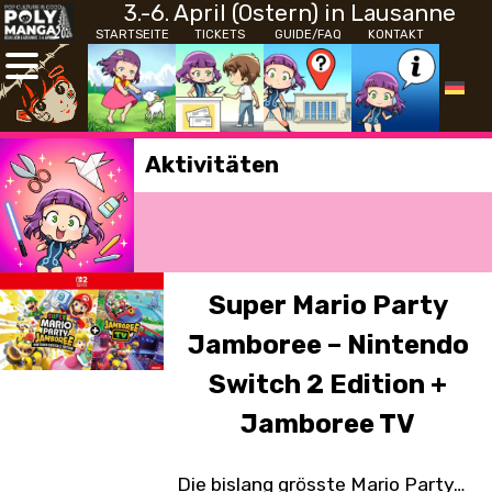
3.-6. April (Ostern) in Lausanne
STARTSEITE
TICKETS
GUIDE/FAQ
KONTAKT
Aktivitäten
Super Mario Party
Jamboree – Nintendo
Switch 2 Edition +
Jamboree TV
Die bislang grösste Mario Party…