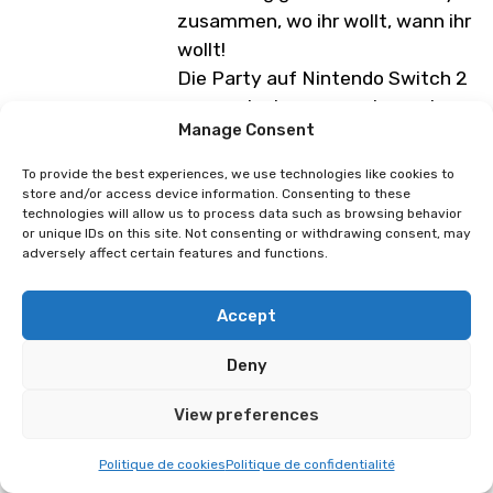
zusammen, wo ihr wollt, wann ihr
wollt!
Die Party auf Nintendo Switch 2
war noch nie so ausgelassen!
Manage Consent
Super Mario Party Jamboree –
Nintendo Switch 2 Edition +
To provide the best experiences, we use technologies like cookies to
Jamboree TV enthält alle Inhalte
store and/or access device information. Consenting to these
technologies will allow us to process data such as browsing behavior
von Super Mario Party Jamboree
or unique IDs on this site. Not consenting or withdrawing consent, may
und fügt neue Möglichkeiten
adversely affect certain features and functions.
hinzu, sich zu amüsieren. Frei
zugängliches Spiel am Nintendo-
Accept
Stand (Halle Expo XXL)
Deny
Programm unter Vorbehalt von
Änderungen
View preferences
Politique de cookies
Politique de confidentialité
Pokémon Legenden: Z-A
Pokémon Pokopia