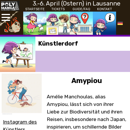
3.-6. April (Ostern) in Lausanne
STARTSEITE
TICKETS
GUIDE/FAQ
KONTAKT
Künstlerdorf
Amypiou
Amélie Manchoulas, alias
Amypiou, lässt sich von ihrer
Liebe zur Biodiversität und ihren
Reisen, insbesondere nach Japan,
Instagram des
inspirieren, um schillernde Bilder
Künstlers