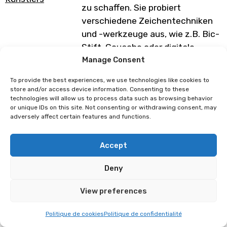
zu schaffen. Sie probiert
verschiedene Zeichentechniken
und -werkzeuge aus, wie z.B. Bic-
Stift, Gouache oder digitale
Zeichnungen. Als gelernte
Manage Consent
Grafikerin sind Druckverfahren
To provide the best experiences, we use technologies like cookies to
keine Geheimnisse für sie. Sie
store and/or access device information. Consenting to these
technologies will allow us to process data such as browsing behavior
druckt ihre Bilder selbst mit der
or unique IDs on this site. Not consenting or withdrawing consent, may
Risographie-Technik: ein
adversely affect certain features and functions.
japanisches Verfahren, das
Wasser und Energie spart und
Accept
reine Tinte verwendet.
Deny
Programm unter Vorbehalt von
Änderungen
View preferences
Politique de cookies
Politique de confidentialité
Samellia
Dzaka