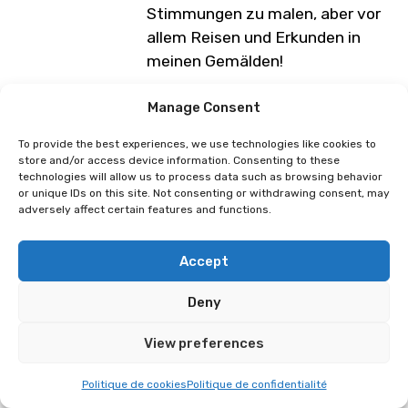
Stimmungen zu malen, aber vor
allem Reisen und Erkunden in
meinen Gemälden!
Programm unter Vorbehalt von
Manage Consent
Änderungen
To provide the best experiences, we use technologies like cookies to
store and/or access device information. Consenting to these
technologies will allow us to process data such as browsing behavior
Sita
Ondine
or unique IDs on this site. Not consenting or withdrawing consent, may
adversely affect certain features and functions.
Accept
Deny
View preferences
Politique de cookies
Politique de confidentialité