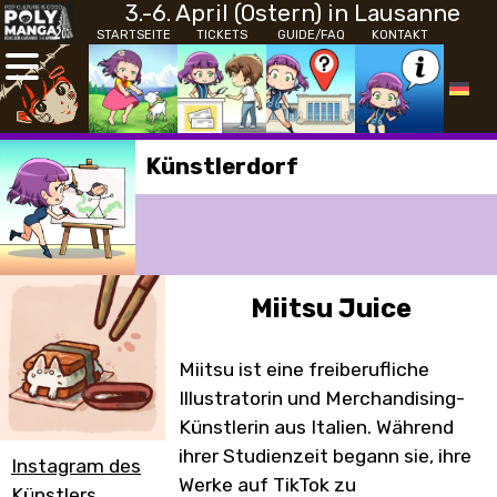
3.-6. April (Ostern) in Lausanne
STARTSEITE
TICKETS
GUIDE/FAQ
KONTAKT
Künstlerdorf
Miitsu Juice
Miitsu ist eine freiberufliche
Illustratorin und Merchandising-
Künstlerin aus Italien. Während
ihrer Studienzeit begann sie, ihre
Instagram des
Werke auf TikTok zu
Künstlers