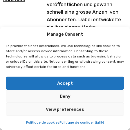
veröffentlichen und gewann
schnell eine grosse Anzahl von
Abonnenten. Dabei entwickelte
sie ihre eigene Marke,
MiitsuJuice, , die sie kurz nach
Manage Consent
ihrem Abschluss gründete. Sie
To provide the best experiences, we use technologies like cookies to
arbeitet in Künstlergassen in
store and/or access device information. Consenting to these
technologies will allow us to process data such as browsing behavior
ganz Europa und versendet ihre
or unique IDs on this site. Not consenting or withdrawing consent, may
Produkte in die ganze Welt.
adversely affect certain features and functions.
Programm unter Vorbehalt von
Accept
Änderungen
Deny
La Dent Noire
Elwensà
View preferences
Politique de cookies
Politique de confidentialité