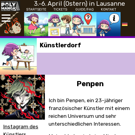
3.-6. April (Ostern) in Lausanne
STARTSEITE
TICKETS
GUIDE/FAQ
KONTAKT
Künstlerdorf
Penpen
Ich bin Penpen, ein 23-jähriger
französischer Künstler mit einem
reichen Universum und sehr
unterschiedlichen Interessen.
Instagram des
Künstlers