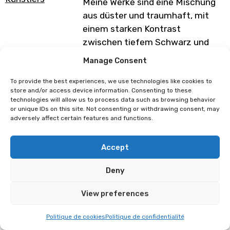
Meine Werke sind eine Mischung
aus düster und traumhaft, mit
einem starken Kontrast
zwischen tiefem Schwarz und
satten Farben.
Manage Consent
Sie haben oft das Ziel, den
To provide the best experiences, we use technologies like cookies to
Zuschauer etwas fühlen zu
store and/or access device information. Consenting to these
technologies will allow us to process data such as browsing behavior
lassen, sei es Unbehagen,
or unique IDs on this site. Not consenting or withdrawing consent, may
Nostalgie oder Verwunderung.
adversely affect certain features and functions.
Programm unter Vorbehalt von
Accept
Änderungen
Deny
Ophelia
MÉDÉ
View preferences
Politique de cookies
Politique de confidentialité