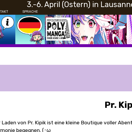
3.-6. April (Ostern) in Lausann
TAKT
SPRACHE
Pr. Ki
 Laden von Pr. Kipik ist eine kleine Boutique voller Aben
monie begegnen. (･ω