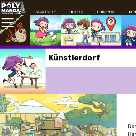
STARTSEITE
TICKETS
GUIDE/FAQ
KON
Künstlerdorf
Der
Har