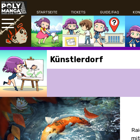
STARTSEITE
TICKETS
GUIDE/FAQ
KON
Künstlerdorf
Rai
mit