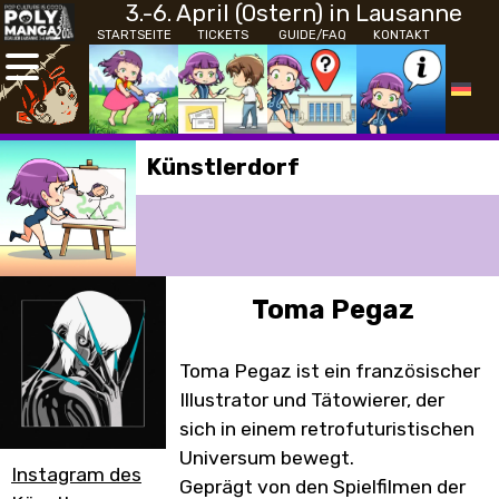
3.-6. April (Ostern) in Lausanne
STARTSEITE
TICKETS
GUIDE/FAQ
KONTAKT
Künstlerdorf
Toma Pegaz
Toma Pegaz ist ein französischer
Illustrator und Tätowierer, der
sich in einem retrofuturistischen
Universum bewegt.
Instagram des
Geprägt von den Spielfilmen der