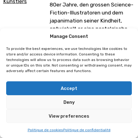
Künstlers
80er Jahre, den grossen Science-
Fiction-Illustratoren und dem
japanimation seiner Kindheit,
entwickelt er eine nostalgische
und dystopische
Manage Consent
Vorstellungswelt.
To provide the best experiences, we use technologies like cookies to
Durch seine sorgfältige Arbeit
store and/or access device information. Consenting to these
technologies will allow us to process data such as browsing behavior
versucht er, den Betrachter in
or unique IDs on this site. Not consenting or withdrawing consent, may
seine traumhaften und
adversely affect certain features and functions.
fantasievollen Visionen
zu entführen.
Accept
Programm unter Vorbehalt von
Deny
Änderungen
View preferences
So Meurdok
Ricco
Politique de cookies
Politique de confidentialité