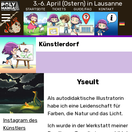
3.-6. April (Ostern) in Lausanne
STARTSEITE
TICKETS
GUIDE/FAQ
KONTAKT
Künstlerdorf
Yseult
Als autodidaktische Illustratorin
habe ich eine Leidenschaft für
Farben, die Natur und das Licht.
Instagram des
Ich wurde in der Werkstatt meiner
Künstlers