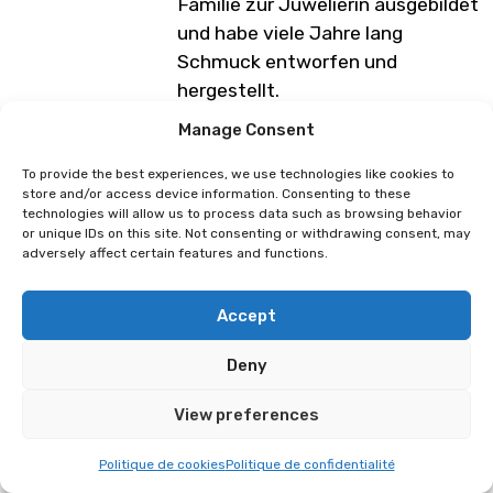
Familie zur Juwelierin ausgebildet
und habe viele Jahre lang
Schmuck entworfen und
hergestellt.
Manage Consent
Meine Kindheit im Waadtländer
Jura und ein Haus ganz in der
To provide the best experiences, we use technologies like cookies to
Nähe des Waldes haben meine
store and/or access device information. Consenting to these
technologies will allow us to process data such as browsing behavior
fruchtbare Phantasie genährt.
or unique IDs on this site. Not consenting or withdrawing consent, may
Ich liebe es, die Lebewesen um
adversely affect certain features and functions.
mich herum zu beobachten und
finde darin eine unerschöpfliche
Accept
Quelle der Inspiration, der
Träumerei, des Friedens und der
Deny
Poesie.
View preferences
Programm unter Vorbehalt von
Änderungen
Politique de cookies
Politique de confidentialité