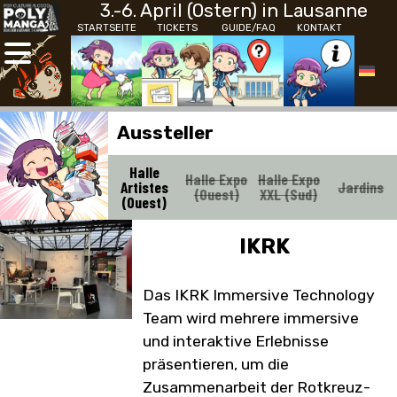
3.-6. April (Ostern) in Lausanne
STARTSEITE
TICKETS
GUIDE/FAQ
KONTAKT
Aussteller
Halle
Halle Expo
Halle Expo
Artistes
Jardins
(Ouest)
XXL (Sud)
(Ouest)
IKRK
Das IKRK Immersive Technology
Team wird mehrere immersive
und interaktive Erlebnisse
präsentieren, um die
Zusammenarbeit der Rotkreuz-