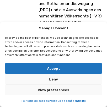
und Rothalbmondbewegung
(RRC) und die Auswirkungen des
humanitären Völkerrechts (HVR)
in der heutigen Welt zu
beleuchten.
Manage Consent
Diese Erlebnisse nutzen
To provide the best experiences, we use technologies like cookies to
Technologie, um die Verbreitung
store and/or access device information. Consenting to these
technologies will allow us to process data such as browsing behavior
von Botschaften zu verstärken,
or unique IDs on this site. Not consenting or withdrawing consent, may
die Reichweite zu vergrössern
adversely affect certain features and functions.
und eine innovative Wirkung bei
Aufklärungsmaßnahmen und
Accept
Ausbildungsmöglichkeiten zu
schaffen.
Deny
Programm unter Vorbehalt von
View preferences
Änderungen
Politique de cookies
Politique de confidentialité