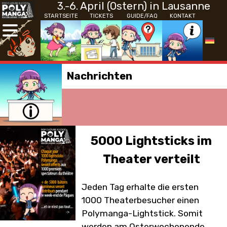
3.-6. April (Ostern) in Lausanne
STARTSEITE
TICKETS
GUIDE/FAQ
KONTAKT
Nachrichten
5000 Lightsticks im
Theater verteilt
Jeden Tag erhalte die ersten
1000 Theaterbesucher einen
Polymanga-Lightstick. Somit
werden am Osterwochenende