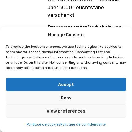
über 5000 Leuchtstäbe
verschenkt.
Programm unter Vorbehalt von
Änderungen
Manage Consent
To provide the best experiences, we use technologies like cookies to
store and/or access device information. Consenting to these
Zusammenfassung und
Tickets für 1 Tag und 4 Tage
technologies will allow us to process data such as browsing behavior
or unique IDs on this site. Not consenting or withdrawing consent, may
Anmeldung Cosplay Polymanga
verfügbar!
adversely affect certain features and functions.
2026
Accept
Deny
View preferences
Politique de cookies
Politique de confidentialité