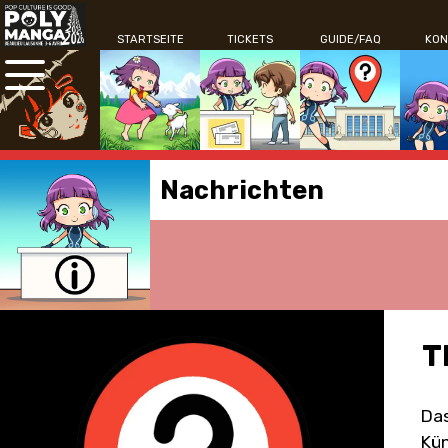
STARTSEITE
TICKETS
GUIDE/FAQ
KON
Nachrichten
T
Das
Kün