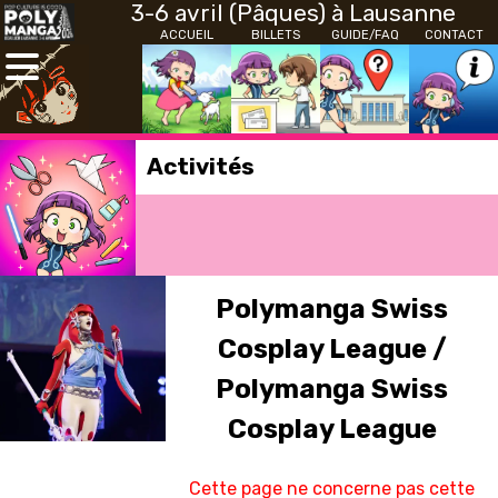
3-6 avril (Pâques) à Lausanne
ACCUEIL
BILLETS
GUIDE/FAQ
CONTACT
Activités
Polymanga Swiss
Cosplay League /
Polymanga Swiss
Cosplay League
Cette page ne concerne pas cette