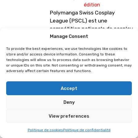
édition
Polymanga Swiss Cosplay
League (PSCL) est une
compétition nationale de cosplay
individuel réunissant les meilleurs
Manage Consent
cosplayeurs suisses pour une
To provide the best experiences, we use technologies like cookies to
grande finale à Polymanga.
store and/or access device information. Consenting to these
technologies will allow us to process data such as browsing behavior
Les représentants sont
or unique IDs on this site. Not consenting or withdrawing consent, may
adversely affect certain features and functions.
sélectionnés tout au long de
l’année durant des événements
Accept
pop-culture en Suisse.
Pour pouvoir participer, il faut
Deny
être Suisse ou avoir une carte de
View preferences
résident.
La première sélection aura lieu à
Politique de cookies
Politique de confidentialité