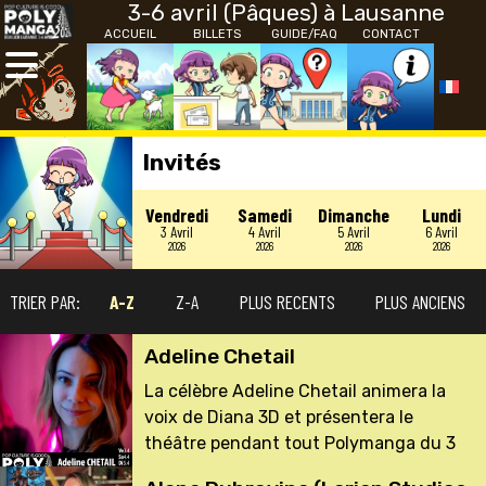
3-6 avril (Pâques) à Lausanne
ACCUEIL
BILLETS
GUIDE/FAQ
CONTACT
Invités
Vendredi
Samedi
Dimanche
Lundi
3 Avril
4 Avril
5 Avril
6 Avril
2026
2026
2026
2026
TRIER PAR:
A-Z
Z-A
PLUS RECENTS
PLUS ANCIENS
Adeline Chetail
La célèbre Adeline Chetail animera la
voix de Diana 3D et présentera le
théâtre pendant tout Polymanga du 3
au 6 avril à Lausanne. Vous pourrez