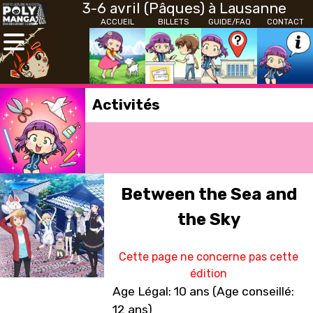
3-6 avril (Pâques) à Lausanne
ACCUEIL
BILLETS
GUIDE/FAQ
CONTACT
Activités
Between the Sea and
the Sky
Cette page ne concerne pas cette
édition
Age Légal: 10 ans (Age conseillé:
12 ans)