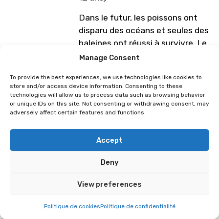
Dans le futur, les poissons ont
disparu des océans et seules des
baleines ont réussi à survivre. Le
ministère de la Pêche a mis en
Manage Consent
place un programme spécial en
To provide the best experiences, we use technologies like cookies to
créant de gigantesques
store and/or access device information. Consenting to these
réservoirs d’élevage de poisson
technologies will allow us to process data such as browsing behavior
or unique IDs on this site. Not consenting or withdrawing consent, may
dans l’espace. À Onomichi,
adversely affect certain features and functions.
célèbre pour son ancien port
maritime, on forme ces nouveaux
Accept
pêcheurs spatiaux et plus
particulièrement des filles, dans
Deny
un souci de parité et d’égalité des
chances dans cette profession.
View preferences
Nous suivons l’apprentissage de
Politique de cookies
Politique de confidentialité
six d’entre elles.