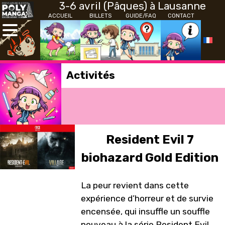
3-6 avril (Pâques) à Lausanne
ACCUEIL
BILLETS
GUIDE/FAQ
CONTACT
Activités
Resident Evil 7
biohazard Gold Edition
La peur revient dans cette
expérience d’horreur et de survie
encensée, qui insuffle un souffle
nouveau à la série Resident Evil