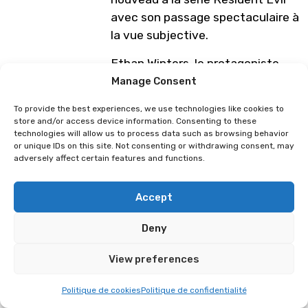
avec son passage spectaculaire à
la vue subjective.
Ethan Winters, le protagoniste,
est un homme ordinaire
Manage Consent
confronté à des circonstances
To provide the best experiences, we use technologies like cookies to
extraordinaires. Sur la piste de
store and/or access device information. Consenting to these
son épouse disparue, il arrive à
technologies will allow us to process data such as browsing behavior
or unique IDs on this site. Not consenting or withdrawing consent, may
une maison de Louisiane
adversely affect certain features and functions.
apparemment abandonnée. Les
horreurs qui grouillent entre ces
Accept
murs vous feront connaître une
terreur indicible… Profitant de la
Deny
puissance du RE Engine de
View preferences
Capcom, Resident Evil 7 offre un
niveau d’immersion inégalé, qui
Politique de cookies
Politique de confidentialité
rend l’horreur époustouflante