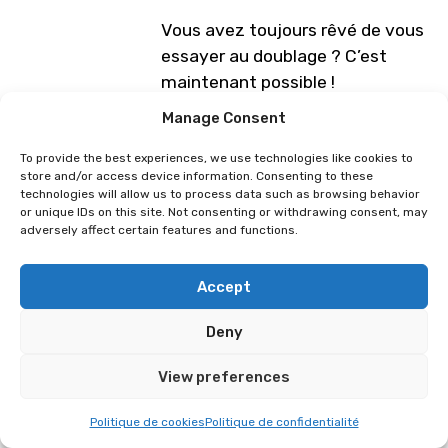
Vous avez toujours rêvé de vous
essayer au doublage ? C’est
maintenant possible !
Seul, avec vos amis ou
Manage Consent
accompagné par notre équipe,
venez sur notre stand rejouer des
To provide the best experiences, we use technologies like cookies to
store and/or access device information. Consenting to these
scènes cultes de films, séries et
technologies will allow us to process data such as browsing behavior
animés, grâce à des bandes
or unique IDs on this site. Not consenting or withdrawing consent, may
adversely affect certain features and functions.
rythmo créées par nos soins.
Plongez dans l’univers fascinant
Accept
du doublage et découvrez le
travail derrière cette discipline
Deny
artistique.
View preferences
Et pour prolonger l’expérience,
repartez avec un petit souvenir
Politique de cookies
Politique de confidentialité
de votre performance !