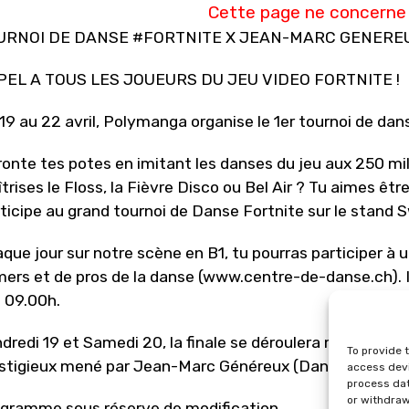
Cette page ne concerne 
URNOI DE DANSE #FORTNITE X JEAN-MARC GENER
PEL A TOUS LES JOUEURS DU JEU VIDEO FORTNITE !
19 au 22 avril, Polymanga organise le 1er tournoi de danse
ronte tes potes en imitant les danses du jeu aux 250 mil
trises le Floss, la Fièvre Disco ou Bel Air ? Tu aimes être
ticipe au grand tournoi de Danse Fortnite sur le stand
que jour sur notre scène en B1, tu pourras participer à
ers et de pros de la danse (www.centre-de-danse.ch). 
 09.00h.
dredi 19 et Samedi 20, la finale se déroulera même dans 
To provide 
stigieux mené par Jean-Marc Généreux (Danse avec les
access devi
process dat
or withdraw
gramme sous réserve de modification