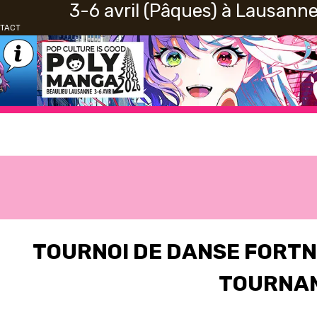
3-6 avril (Pâques) à Lausann
A
N
TACT
G
U
E
TOURNOI DE DANSE FORTN
TOURNA