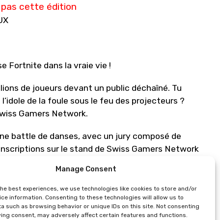
pas cette édition
EUX
 Fortnite dans la vraie vie !
lions de joueurs devant un public déchaîné. Tu
 l’idole de la foule sous le feu des projecteurs ?
 Swiss Gamers Network.
 une battle de danses, avec un jury composé de
Inscriptions sur le stand de Swiss Gamers Network
Manage Consent
la mythique salle Stavinski face à un jury
the best experiences, we use technologies like cookies to store and/or
 Stars).
ce information. Consenting to these technologies will allow us to
a such as browsing behavior or unique IDs on this site. Not consenting
ing consent, may adversely affect certain features and functions.