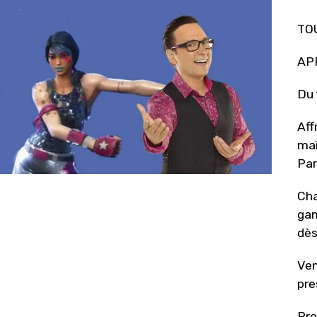
TO
AP
Du 
Aff
maî
Par
Cha
gam
dès
Ven
pre
Pro