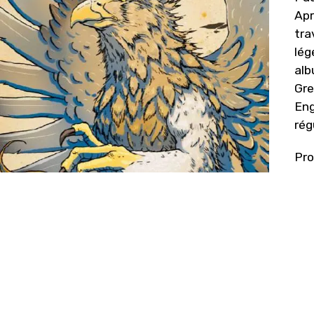
Apr
tra
lég
alb
Gre
Eng
rég
Pro