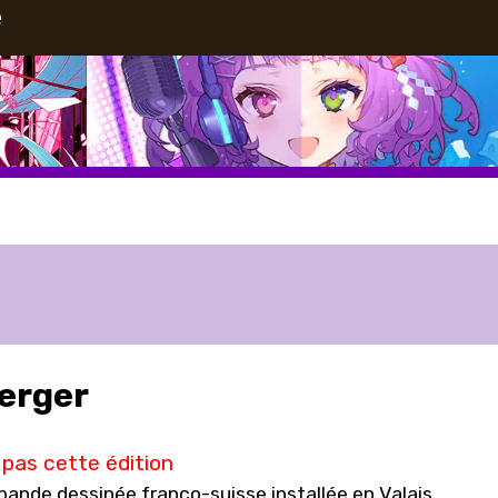
e
erger
pas cette édition
 bande dessinée franco-suisse installée en Valais.