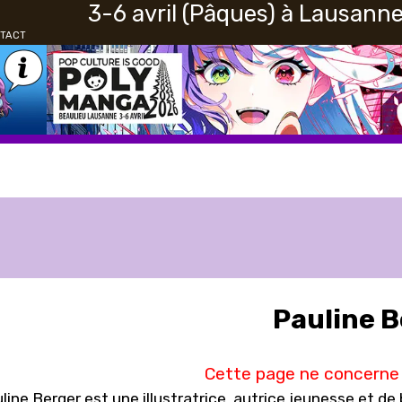
3-6 avril (Pâques) à Lausann
A
N
TACT
G
U
E
Pauline B
Cette page ne concerne 
line Berger est une illustratrice, autrice jeunesse et de