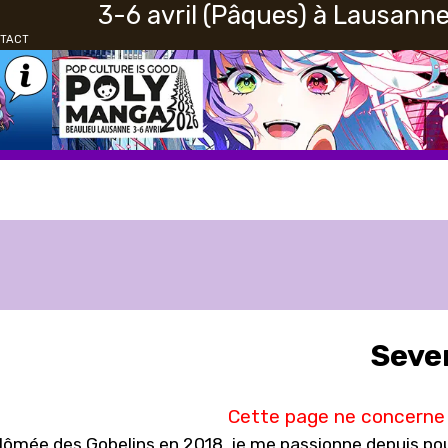
3-6 avril (Pâques) à Lausann
A
N
TACT
G
U
E
Seve
Cette page ne concerne 
lômée des Gobelins en 2018, je me passionne depuis pour 