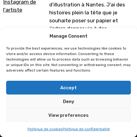
Instagram de
d’illustration à Nantes. J’ai des
l'artiste
histoires plein la tête que je
souhaite poser sur papier et
j’adore donner vie à des
personnages dans des ambiances
Manage Consent
très colorées!
To provide the best experiences, we use technologies like cookies to
store and/or access device information. Consenting to these
Programme sous réserve de
technologies will allow us to process data such as browsing behavior
modification
or unique IDs on this site. Not consenting or withdrawing consent, may
adversely affect certain features and functions.
Leseraphin
Dragibuz
Accept
Deny
View preferences
Politique de cookies
Politique de confidentialité