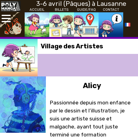
3-6 avril (Pâques) à Lausanne
ACCUEIL
BILLETS
GUIDE/FAQ
CONTACT
Village des Artistes
Alicy
Passionnée depuis mon enfance
par le dessin et l’illustration, je
suis une artiste suisse et
malgache, ayant tout juste
terminé une formation