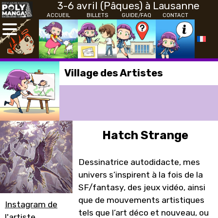
3-6 avril (Pâques) à Lausanne
ACCUEIL
BILLETS
GUIDE/FAQ
CONTACT
Village des Artistes
Hatch Strange
Dessinatrice autodidacte, mes
univers s’inspirent à la fois de la
SF/fantasy, des jeux vidéo, ainsi
que de mouvements artistiques
Instagram de
tels que l’art déco et nouveau, ou
l'artiste