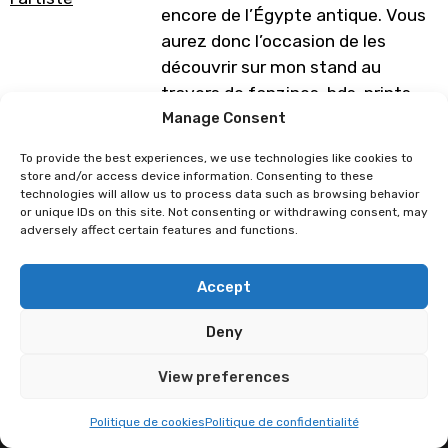
encore de l’Égypte antique. Vous
aurez donc l’occasion de les
découvrir sur mon stand au
travers de fanzines, bds, prints,
porte-clés, badges, stickers ou
Manage Consent
encore de dessins originaux.
To provide the best experiences, we use technologies like cookies to
store and/or access device information. Consenting to these
Programme sous réserve de
technologies will allow us to process data such as browsing behavior
modification
or unique IDs on this site. Not consenting or withdrawing consent, may
adversely affect certain features and functions.
Astralllin
Boune
Accept
Deny
View preferences
Politique de cookies
Politique de confidentialité