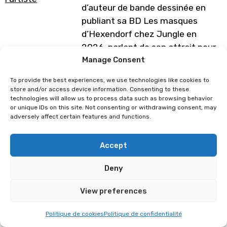
d’auteur de bande dessinée en
publiant sa BD Les masques
d’Hexendorf chez Jungle en
2026, parlant de son attrait pour
le folklore Suisse et travaille
Manage Consent
aujourd’hui pour Ankama avec
To provide the best experiences, we use technologies like cookies to
son roman graphique »Toxiques »,
store and/or access device information. Consenting to these
technologies will allow us to process data such as browsing behavior
à paraître en 2027. Il enseigne
or unique IDs on this site. Not consenting or withdrawing consent, may
également le dessin à l’école
adversely affect certain features and functions.
Cordeb’art de Neuchâtel.
Accept
Grand fan de jeux vidéo,de café,
de sieste et
Deny
d’animation, Fabien met un point
d’honneur à rendre ses
View preferences
personnages les plus attachants
possibles malgré leur nature
Politique de cookies
Politique de confidentialité
parfois repoussante.