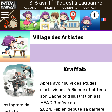
3-6 avril (Pâques) à Lausanne
ACCUEIL
BILLETS
GUIDE/FAQ
CONTACT
Village des Artistes
Kraffab
Après avoir suivi des études
d’arts visuels à Bienne et obtenu
son Bachelor d’illustration à la
HEAD Genève en
Instagram de
2024, Fabien débute sa carrière
l'artiste