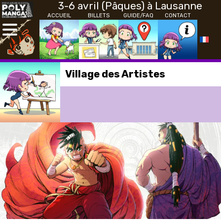
3-6 avril (Pâques) à Lausanne
ACCUEIL
BILLETS
GUIDE/FAQ
CONTACT
Village des Artistes