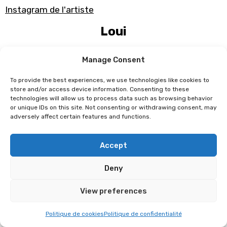
Instagram de l'artiste
Loui
Originaire du Ghana, Loui se lance dans le manga à
Manage Consent
21 ans en auto-éditant des récits inspirés des
To provide the best experiences, we use technologies like cookies to
contes et légendes de son enfance en Afrique de
store and/or access device information. Consenting to these
l’Ouest. Son premier projet indépendant,
RedFlower
technologies will allow us to process data such as browsing behavior
or unique IDs on this site. Not consenting or withdrawing consent, may
Stories
(2 tomes), rencontre un large succès, et
adversely affect certain features and functions.
en 2023 il est repéré par les éditions Glénat, qui lui
proposent de développer l’univers en série longue
Accept
:
RedFlower
(2 tomes parus, 5 prévus).
Deny
Programme sous réserve de modification
View preferences
Politique de cookies
Politique de confidentialité