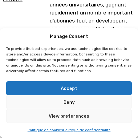
années universitaires, gagnant
rapidement un nombre important
d’abonnés tout en développant
sa propre marque, MiitsuJuice,
qu’elle a lancée juste après avoir
Manage Consent
obtenu son diplôme. Elle vend
To provide the best experiences, we use technologies like cookies to
désormais ses créations en ligne
store and/or access device information. Consenting to these
technologies will allow us to process data such as browsing behavior
et en personne, travaillant dans
or unique IDs on this site. Not consenting or withdrawing consent, may
des allées d’artistes partout en
adversely affect certain features and functions.
Europe et expédiant ses produits
dans le monde entier.
Accept
Programme sous réserve de
Deny
modification
View preferences
La Dent Noire
Elwensà
Politique de cookies
Politique de confidentialité