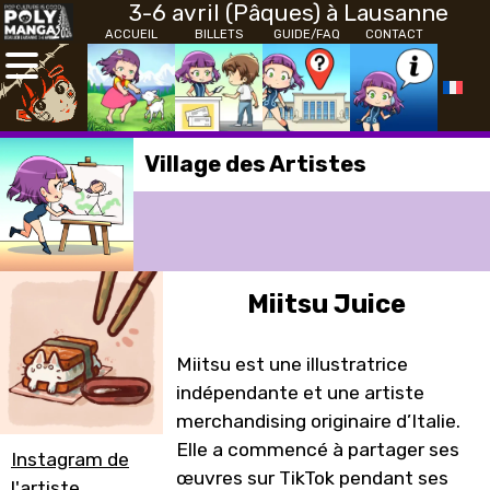
3-6 avril (Pâques) à Lausanne
ACCUEIL
BILLETS
GUIDE/FAQ
CONTACT
Village des Artistes
Miitsu Juice
Miitsu est une illustratrice
indépendante et une artiste
merchandising originaire d’Italie.
Elle a commencé à partager ses
Instagram de
œuvres sur TikTok pendant ses
l'artiste