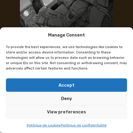
Manage Consent
Instagram de l'artiste
To provide the best experiences, we use technologies like cookies to
MRLOU
store and/or access device information. Consenting to these
technologies will allow us to process data such as browsing behavior
or unique IDs on this site. Not consenting or withdrawing consent, may
adversely affect certain features and functions.
Illustrateur passionné par les univers de sci-fi et de
dark fantasy, mais spécialisé également dans le
fan-art, il tente de se professionnaliser et d’affermir
Accept
son identité en réalisant des illustrations
Deny
principalement en valeurs de gris (personne n’osera
dire qu’il a juste la flemme de colorier) et qui
View preferences
mettent l’accent sur le détail et des perspectives
de moins en moins foireuses.
Politique de cookies
Politique de confidentialité