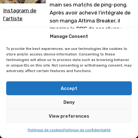
main ses matchs de ping-pong.
Instagram de
Après avoir achevé l’intégrale de
l'artiste
son manga Altima Breaker, il
imagine le RPG de ses rêves :
Dreamtime Travellers !
Manage Consent
Programme sous réserve de
To provide the best experiences, we use technologies like cookies to
store and/or access device information. Consenting to these
modification
technologies will allow us to process data such as browsing behavior
or unique IDs on this site. Not consenting or withdrawing consent, may
adversely affect certain features and functions.
Supermesange
MISTER MANGO
Accept
Deny
View preferences
Politique de cookies
Politique de confidentialité