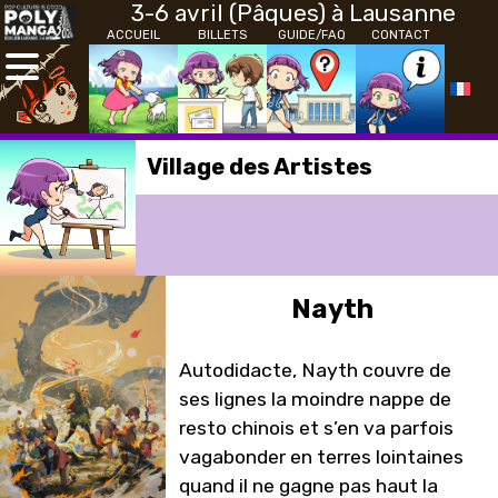
3-6 avril (Pâques) à Lausanne
ACCUEIL
BILLETS
GUIDE/FAQ
CONTACT
Village des Artistes
Nayth
Autodidacte, Nayth couvre de
ses lignes la moindre nappe de
resto chinois et s’en va parfois
vagabonder en terres lointaines
quand il ne gagne pas haut la