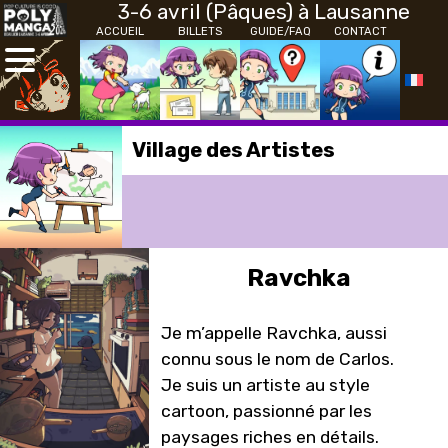
3-6 avril (Pâques) à Lausanne
ACCUEIL
BILLETS
GUIDE/FAQ
CONTACT
Village des Artistes
Ravchka
Je m’appelle Ravchka, aussi
connu sous le nom de Carlos.
Je suis un artiste au style
cartoon, passionné par les
paysages riches en détails.