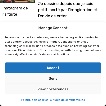
Je dessine depuis que je suis
Instagram de
petit, porté par l’imagination et
l'artiste
l’envie de créer.
Programme sous réserve de
Manage Consent
modification
To provide the best experiences, we use technologies like cookies to
store and/or access device information. Consenting to these
technologies will allow us to process data such as browsing behavior
Atoupik
Mégane Lepage
or unique IDs on this site. Not consenting or withdrawing consent, may
adversely affect certain features and functions.
Accept
Deny
View preferences
Politique de cookies
Politique de confidentialité