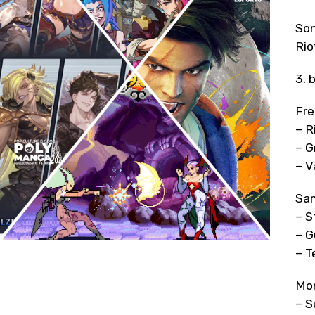
Son
Rio
3. 
Fre
– R
– G
– V
Sam
– S
– G
– T
Mon
– S