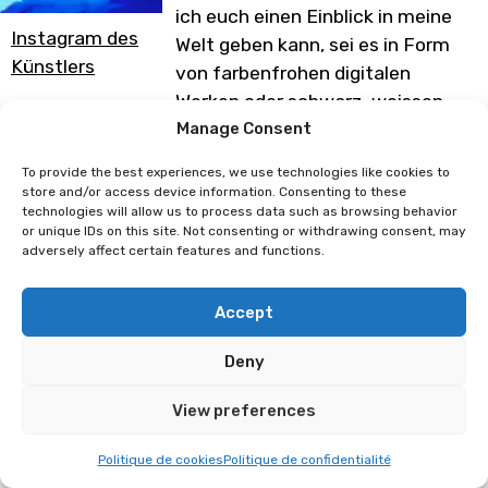
ich euch einen Einblick in meine
Instagram des
Welt geben kann, sei es in Form
Künstlers
von farbenfrohen digitalen
Werken oder schwarz-weissen
Arbeiten mit Tinte.
Manage Consent
Programm unter Vorbehalt von
To provide the best experiences, we use technologies like cookies to
store and/or access device information. Consenting to these
Änderungen
technologies will allow us to process data such as browsing behavior
or unique IDs on this site. Not consenting or withdrawing consent, may
adversely affect certain features and functions.
SpiderGuile
Ravchka
Accept
Deny
View preferences
Politique de cookies
Politique de confidentialité