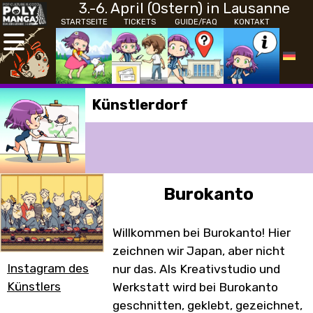
3.-6. April (Ostern) in Lausanne
STARTSEITE
TICKETS
GUIDE/FAQ
KONTAKT
Künstlerdorf
Burokanto
Willkommen bei Burokanto! Hier
zeichnen wir Japan, aber nicht
Instagram des
nur das. Als Kreativstudio und
Künstlers
Werkstatt wird bei Burokanto
geschnitten, geklebt, gezeichnet,