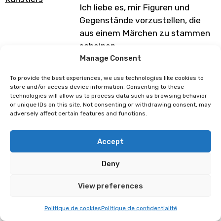
Ich liebe es, mir Figuren und
Gegenstände vorzustellen, die
aus einem Märchen zu stammen
scheinen.
Jede Kreation ist für mich ein
Manage Consent
kleines Abenteuer.
To provide the best experiences, we use technologies like cookies to
Ich hoffe, dass meine Welt euch
store and/or access device information. Consenting to these
technologies will allow us to process data such as browsing behavior
berührt und euch ein Lächeln ins
or unique IDs on this site. Not consenting or withdrawing consent, may
Gesicht zaubert!
adversely affect certain features and functions.
Programm unter Vorbehalt von
Accept
Änderungen
Deny
AlexBrushes
Kleiner Fuß
View preferences
Politique de cookies
Politique de confidentialité