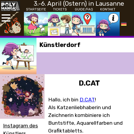
3.-6. April (Ostern) in Lausanne
STARTSEITE
TICKETS
GUIDE/FAQ
KONTAKT
Künstlerdorf
D.CAT
Hallo, ich bin
D.CAT
!
Als Katzenliebhaberin und
Zeichnerin kombiniere ich
Buntstifte, Aquarellfarben und
Instagram des
Grafiktabletts.
Künstlers