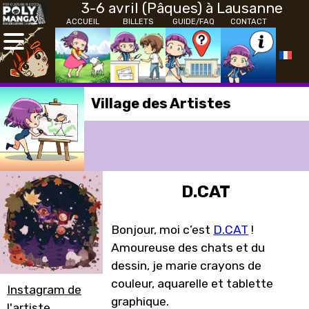
3-6 avril (Pâques) à Lausanne
ACCUEIL
BILLETS
GUIDE/FAQ
CONTACT
Village des Artistes
D.CAT
Bonjour, moi c’est
D.CAT
!
Amoureuse des chats et du
dessin, je marie crayons de
couleur, aquarelle et tablette
Instagram de
graphique.
l'artiste