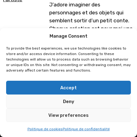
J’adore imaginer des
personnages et des objets qui
semblent sortir d’un petit conte.
Chaque création est pour moi une
petite aventure.
Manage Consent
J’espère que mon univers vous
To provide the best experiences, we use technologies like cookies to
touchera et vous fera sourire !
store and/or access device information. Consenting to these
technologies will allow us to process data such as browsing behavior
Programme sous réserve de
or unique IDs on this site. Not consenting or withdrawing consent, may
adversely affect certain features and functions.
modification
Accept
AlexBrushes
Petit Pied
Deny
View preferences
Politique de cookies
Politique de confidentialité