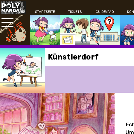
STARTSEITE
TICKETS
GUIDE/FAQ
KON
Künstlerdorf
Ech
Umg