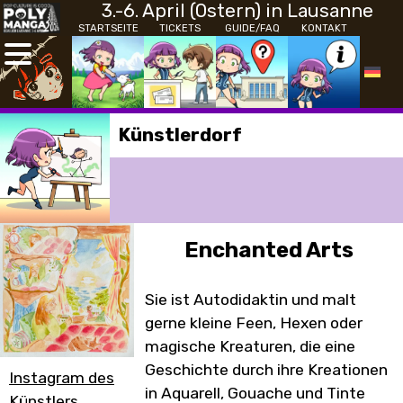
3.-6. April (Ostern) in Lausanne
STARTSEITE
TICKETS
GUIDE/FAQ
KONTAKT
Künstlerdorf
Enchanted Arts
Sie ist Autodidaktin und malt
gerne kleine Feen, Hexen oder
magische Kreaturen, die eine
Geschichte durch ihre Kreationen
Instagram des
in Aquarell, Gouache und Tinte
Künstlers