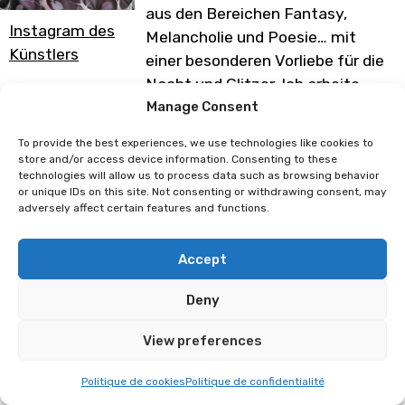
aus den Bereichen Fantasy,
Instagram des
Melancholie und Poesie… mit
Künstlers
einer besonderen Vorliebe für die
Nacht und Glitzer. Ich arbeite
sowohl mit traditionellen als auch
Manage Consent
mit digitalen Techniken.
To provide the best experiences, we use technologies like cookies to
Vielen Dank, dass ihr euch meine
store and/or access device information. Consenting to these
technologies will allow us to process data such as browsing behavior
Arbeiten anseht.
or unique IDs on this site. Not consenting or withdrawing consent, may
adversely affect certain features and functions.
Programm unter Vorbehalt von
Änderungen
Accept
Deny
Laetitia Marcelino
Luhari
View preferences
Politique de cookies
Politique de confidentialité