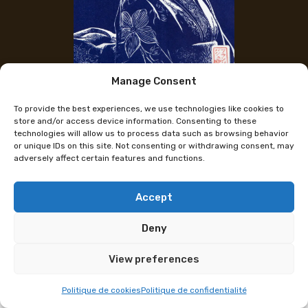
Manage Consent
Instagram des Künstlers
To provide the best experiences, we use technologies like cookies to
Japanischer Linocut
store and/or access device information. Consenting to these
technologies will allow us to process data such as browsing behavior
or unique IDs on this site. Not consenting or withdrawing consent, may
adversely affect certain features and functions.
Als Kunsthandwerker kreiere ich originale
Linolschnitte, die von Japan inspiriert sind. Jedes
Werk wird von Hand graviert und gedruckt, in
Accept
limitierter, zertifizierter und nummerierter Auflage.
Deny
Alle meine Kreationen werden in Frankreich
hergestellt, mit besonderer Aufmerksamkeit für die
View preferences
Materialien und die handwerkliche Geste. Keine
digitalen Reproduktionen: Bei mir gibt es nur
Politique de cookies
Politique de confidentialité
Originalwerke.