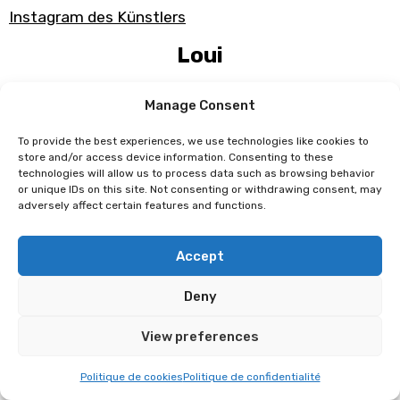
Instagram des Künstlers
Loui
Loui stammt aus Ghana und begann im Alter von 21
Manage Consent
Jahren mit der Manga-Kunst, indem er im
To provide the best experiences, we use technologies like cookies to
Selbstverlag Geschichten veröffentlichte, die von
store and/or access device information. Consenting to these
den Märchen und Legenden seiner Kindheit in
technologies will allow us to process data such as browsing behavior
or unique IDs on this site. Not consenting or withdrawing consent, may
Westafrika inspiriert waren. Sein erstes
adversely affect certain features and functions.
unabhängiges Projekt,
RedFlower Stories
(2 Bände),
war ein grosser Erfolg und 2023 wurde er vom
Accept
Verlag Glénat entdeckt, der ihm anbot, das
Universum zu einer langen Serie auszubauen:
Deny
RedFlower
(2 Bände erschienen, 5 geplant).
View preferences
Programm unter Vorbehalt von Änderungen
Politique de cookies
Politique de confidentialité