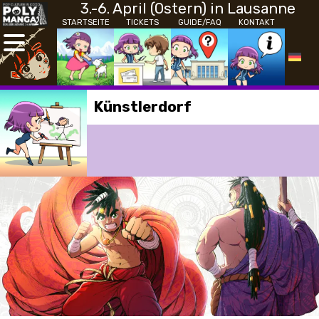
3.-6. April (Ostern) in Lausanne
STARTSEITE
TICKETS
GUIDE/FAQ
KONTAKT
Künstlerdorf