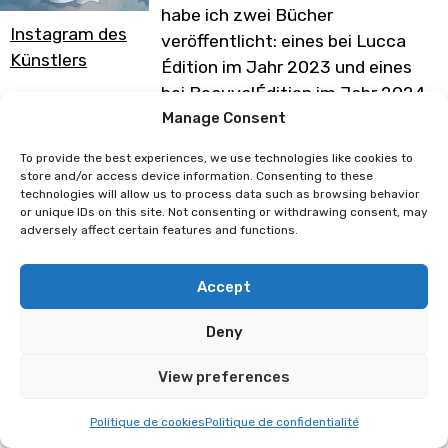
habe ich zwei Bücher
Instagram des
veröffentlicht: eines bei Lucca
Künstlers
Édition im Jahr 2023 und eines
bei BeauvalÉdition im Jahr 2024.
Wie ihr sehen könnt, ist es mein
Manage Consent
Ziel, Jung und Alt zum Träumen
To provide the best experiences, we use technologies like cookies to
zu bringen, also zögert nicht, in
store and/or access device information. Consenting to these
technologies will allow us to process data such as browsing behavior
meine illustrierte Welt
or unique IDs on this site. Not consenting or withdrawing consent, may
einzutreten und mit einem
adversely affect certain features and functions.
originellen Souvenir und
farbenfrohen Goodies nach
Accept
Hause zu gehen!
Deny
Programm unter Vorbehalt von
Änderungen
View preferences
Politique de cookies
Politique de confidentialité
Luhari
Barnabé Buhler