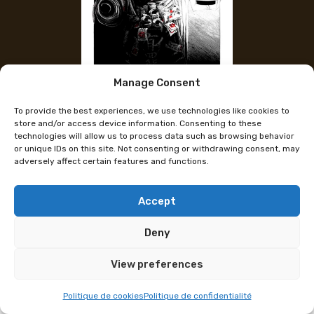
Manage Consent
Instagram des Künstlers
To provide the best experiences, we use technologies like cookies to
Makaii Collection
store and/or access device information. Consenting to these
technologies will allow us to process data such as browsing behavior
or unique IDs on this site. Not consenting or withdrawing consent, may
adversely affect certain features and functions.
Hallo, ich heisse Xenia, aber man kennt mich eher
unter dem Namen Makaii.
Accept
Ich habe mich schon immer für zwei Dinge
interessiert: das Zeichnen und die verschiedenen
Deny
Mythologien dieser Welt.
View preferences
Vor einigen Jahren habe ich durch den Film „Spirited
Away“ die japanische Mythologie entdeckt und bin
Politique de cookies
Politique de confidentialité
daran hängen geblieben.