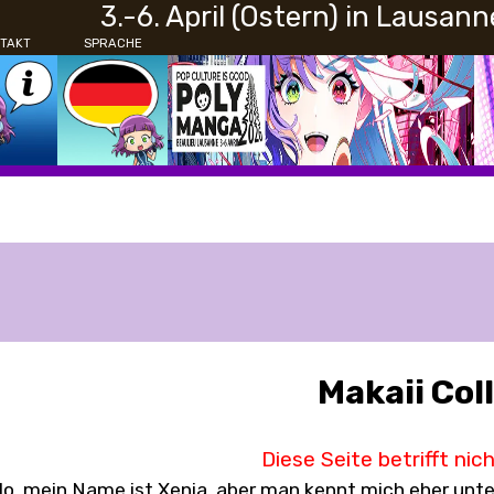
3.-6. April (Ostern) in Lausann
TAKT
SPRACHE
Makaii Col
Diese Seite betrifft nic
lo, mein Name ist Xenia, aber man kennt mich eher unt