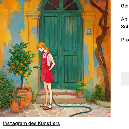
Gel
An 
Sch
Pro
Instagram des Künstlers