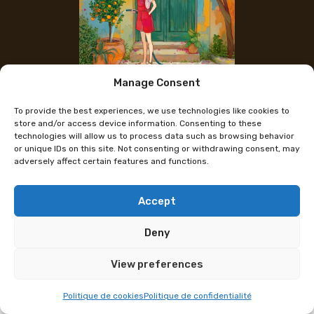
Manage Consent
Instagram des Künstlers
To provide the best experiences, we use technologies like cookies to
Megu
store and/or access device information. Consenting to these
technologies will allow us to process data such as browsing behavior
or unique IDs on this site. Not consenting or withdrawing consent, may
adversely affect certain features and functions.
Megu ist Illustratorin, wenn sie nicht gerade
prokrastiniert, und zeichnet farbenfrohe
Traumwelten, in denen die Natur eine zentrale Rolle
Accept
spielt. Und wenn ein Sonnenstrahl auf ihren
Deny
Schreibtisch fällt, nutzt sie die Gelegenheit, um mit
ihrer Lieblingstinte, dem Waterman, Insekten und
View preferences
Tiere zu zeichnen.
Politique de cookies
Politique de confidentialité
An seinem Stand findet ihr Drucke in verschiedenen