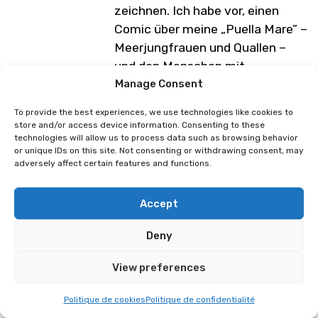
zeichnen. Ich habe vor, einen
Comic über meine „Puella Mare” –
Meerjungfrauen und Quallen –
und den Menschen mit
Fischschwanz zu zeichnen, der
Manage Consent
unter Angstzuständen leidet und
To provide the best experiences, we use technologies like cookies to
der nach und nach lernt, sich
store and/or access device information. Consenting to these
technologies will allow us to process data such as browsing behavior
treiben zu lassen
! Kommt
or unique IDs on this site. Not consenting or withdrawing consent, may
vorbei, um in meinem Aquarium
adversely affect certain features and functions.
zu angeln, meine Drucke, meine
Suncatcher und viele andere
Accept
Accessoires zu sehen, die euch in
meine Welt entführen werden
Deny
!
View preferences
Programm unter Vorbehalt von
Änderungen
Politique de cookies
Politique de confidentialité