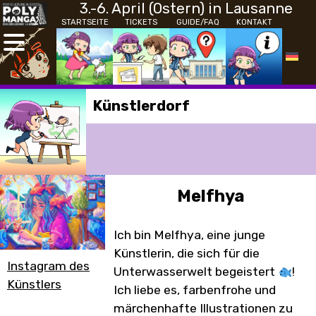
3.-6. April (Ostern) in Lausanne
STARTSEITE
TICKETS
GUIDE/FAQ
KONTAKT
Künstlerdorf
Melfhya
Ich bin Melfhya, eine junge
Künstlerin, die sich für die
Instagram des
Unterwasserwelt begeistert
!
Künstlers
Ich liebe es, farbenfrohe und
märchenhafte Illustrationen zu