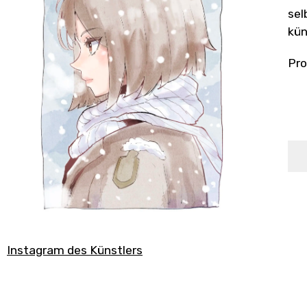
sel
kün
Pro
Instagram des Künstlers