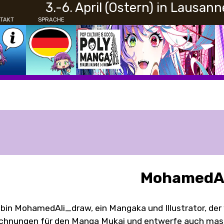
3.-6. April (Ostern) in Lausann
TAKT
SPRACHE
MohamedAl
 bin MohamedAli_draw, ein Mangaka und Illustrator, der 
chnungen für den Manga Mukai und entwerfe auch massg