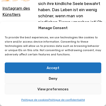
sich ihre kindliche Seele bewahrt
Instagram des
haben. Das Leben ist ein wenig
Künstlers
schöner, wenn man von
niedlichen Tieren umgeben ist! Ob
Aufkleber, Washi-Bänder, Pins
Manage Consent
oder sogar Mikrofasertücher für
To provide the best experiences, we use technologies like cookies to
Ihre Brille, an ihrem Stand ist für
store and/or access device information. Consenting to these
technologies will allow us to process data such as browsing behavior
jeden Geschmack etwas dabei.
or unique IDs on this site. Not consenting or withdrawing consent, may
adversely affect certain features and functions.
Programm unter Vorbehalt von
Änderungen
Accept
Deny
Massia
Supermesange
View preferences
Politique de cookies
Politique de confidentialité