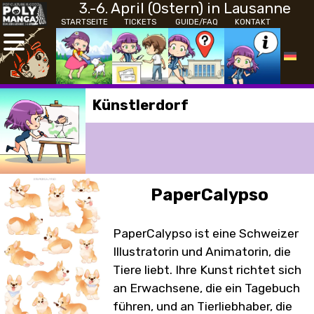
3.-6. April (Ostern) in Lausanne
STARTSEITE
TICKETS
GUIDE/FAQ
KONTAKT
Künstlerdorf
PaperCalypso
PaperCalypso ist eine Schweizer
Illustratorin und Animatorin, die
Tiere liebt. Ihre Kunst richtet sich
an Erwachsene, die ein Tagebuch
führen, und an Tierliebhaber, die