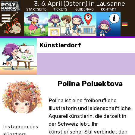
3.-6. April (Ostern) in Lausanne
STARTSEITE
TICKETS
GUIDE/FAQ
KONTAKT
Künstlerdorf
Polina Poluektova
Polina ist eine freiberufliche
Illustratorin und leidenschaftliche
Aquarellkünstlerin, die derzeit in
der Schweiz lebt. Ihr
Instagram des
künstlerischer Stil verbindet den
Künstlers