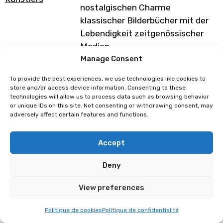
nostalgischen Charme
klassischer Bilderbücher mit der
Lebendigkeit zeitgenössischer
Medien.
Neben dem Schaffen von Kunst
Manage Consent
findet sie grosse Freude an
To provide the best experiences, we use technologies like cookies to
Waldspaziergängen, Lesen,
store and/or access device information. Consenting to these
technologies will allow us to process data such as browsing behavior
Teetrinken und ihren 4 Katzen.
or unique IDs on this site. Not consenting or withdrawing consent, may
adversely affect certain features and functions.
Programm unter Vorbehalt von
Änderungen
Accept
Deny
Skaarl de Gaulle
Lyseo
View preferences
Politique de cookies
Politique de confidentialité