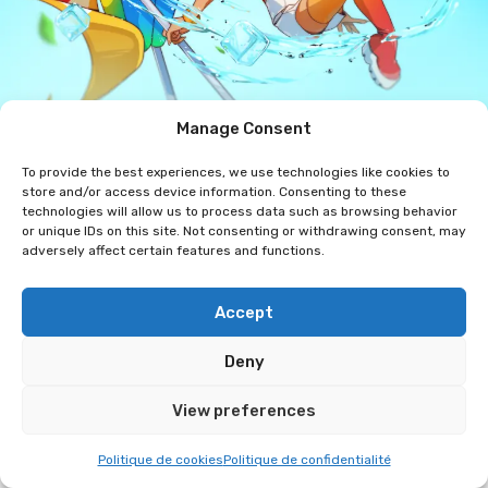
Manage Consent
Instagram des Künstlers
To provide the best experiences, we use technologies like cookies to
Rita Drawings
store and/or access device information. Consenting to these
technologies will allow us to process data such as browsing behavior
or unique IDs on this site. Not consenting or withdrawing consent, may
Hallo, ich bin Sandra, aber ihr könnt mich auch Rita
adversely affect certain features and functions.
nennen. Ich bin seit meiner Kindheit eine
leidenschaftliche Illustratorin und habe mich als
Accept
Teenager auf die digitale Illustration konzentriert.
Meine Welt ist hauptsächlich von meinen
Deny
Lieblingsfiguren aus Videospielen und japanischen
View preferences
Animes inspiriert. Ich erschaffe auch meine eigenen
Charaktere, insbesondere durch Illustrationen, die
Politique de cookies
Politique de confidentialité
von Schweizer Kultreferenzen inspiriert sind. Ich bin